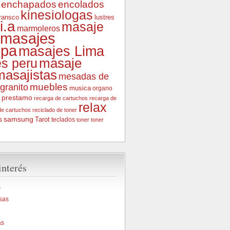
enchapados
encolados
kinesiologas
fransco
lustres
i.a
masaje
marmoleros
masajes
ipa
masajes Lima
s peru
masaje
masajistas
mesadas de
muebles
granito
musica
organo
prestamo
recarga de cartuchos
recarga de
relax
de cartuchos
reciclado de toner
samsung
s
Tarot
teclados
toner
toner
interés
s
sas
as