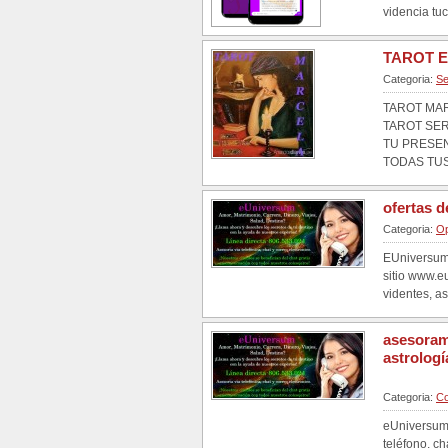
videncia tuc
TAROT E
Categoria:
Se
TAROT MA
TAROT SER
TU PRESEN
TODAS TUS
ofertas 
Categoria:
Op
EUniversum 
sitio www.e
videntes, ast
asesorami
astrolog
Categoria:
Co
eUniversum 
teléfono, c