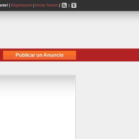
ante!
[
Registracion
|
Iniciar Sesion
]
|
Publicar un Anuncio