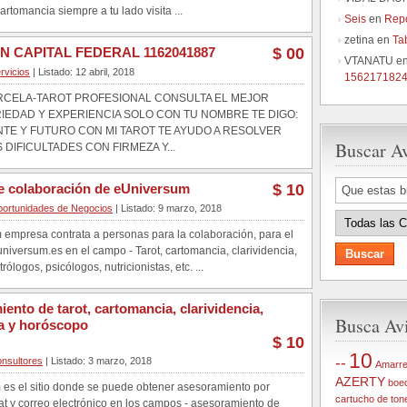
artomancia siempre a tu lado visita ...
Seis
en
Rep
zetina
en
Ta
N CAPITAL FEDERAL 1162041887
$ 00
VTANATU
e
rvicios
| Listado: 12 abril, 2018
156217182
RCELA-TAROT PROFESIONAL CONSULTA EL MEJOR
IEDAD Y EXPERIENCIA SOLO CON TU NOMBRE TE DIGO:
TE Y FUTURO CON MI TAROT TE AYUDO A RESOLVER
Buscar A
 DIFICULTADES CON FIRMEZA Y...
de colaboración de eUniversum
$ 10
ortunidades de Negocios
| Listado: 9 marzo, 2018
empresa contrata a personas para la colaboración, para el
universum.es en el campo - Tarot, cartomancia, clarividencia,
rólogos, psicólogos, nutricionistas, etc. ...
ento de tarot, cartomancia, clarividencia,
Busca Avi
ía y horóscopo
$ 10
10
--
nsultores
| Listado: 3 marzo, 2018
Amarr
AZERTY
boe
es el sitio donde se puede obtener asesoramiento por
cartucho de ton
hat y correo electrónico en los campos - asesoramiento de