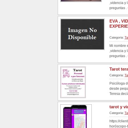
,videncia y 
preguntas .
EVA , V
EXPERIE
Categoria:
Ta
Mi nombre e
,videncia y 
preguntas .
Tarot ter
Categoria:
Ta
Psicóloga d
desde peque
Teresa decía
tarot y v
Categoria:
Ta
https://clie
horóscopo-t