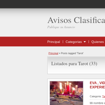
Avisos Clasific
Publique su Anuncio
Principal
Categorias
Quienes
Principal
»
Posts tagged 'Tarot'
Listados para Tarot (33)
EVA , V
EXPERIE
Categoria:
Ta
Mi nombre e