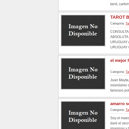
tarot, carto
TAROT B
Categoria:
Ta
CONSULTAS
ABSOLUTA 
URUGUAY A
URUGUAY 0
el mejor 
Categoria:
Ta
Juan Mayta,
mismísimo s
famosos polí
amarro s
Categoria:
Ta
Soy el maes
daré el sec
imaginas y t