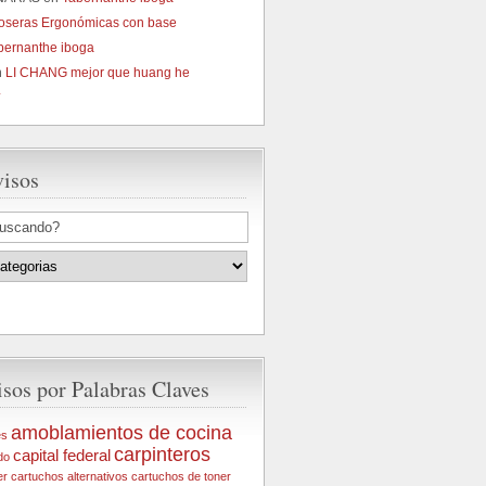
oseras Ergonómicas con base
bernanthe iboga
n
LI CHANG mejor que huang he
4
visos
sos por Palabras Claves
amoblamientos de cocina
es
carpinteros
capital federal
do
er
cartuchos alternativos
cartuchos de toner