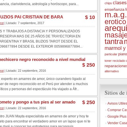
clases
chips
mancia, clarividencia, astrología y horóscopo, para...
enseñanza
m.a.g.
UZIOS PAI CRISTIAN DE BARA
$ 10
erotico
rot
| Listado: 7 septiembre, 2017
arequ
 Y TRABAJOS A DISTANCIA Y PERSONALIZADOS
masaje
RESERVA MAS DE 25 AÑOS DE TRAYECTORIA EN
tantra
RGENTINA Y BRASIL BUZIOS TAROT DESDE EL
96877894 DESDE EL EXTERIOR 0059896877894...
marmol y 
piano
particular
hechicero negro reconocido a nivel mundial
toner
reciclado 
$ 250
reparacione
rot
| Listado: 22 septiembre, 2016
alternativo
 experto en amarres de amor, único curandero ligado al
er de negro reconocido en el Perú por atender a muchos
ticos y personas del espectáculo Ha viajado a Áfr...
Sitios de 
ometo y pongo a tus pies al ser amado
$ 250
Avisos Utile
rot
| Listado: 22 septiembre, 2016
Comprar Ca
tro JUAN Mayta especialista en amarres de amor y hoy te
Google Plus
reto para encontrar el verdadero amor en un lapso que ni te
Vender Cas
e daré a conocer las estrategias para reconquis...