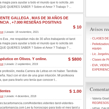
la magia para ayudar a todo el mundo que lo solicita ,sin
 QUE QUIERES SABER ? Sobre el Amor ? Trabajo ? ...
IDENTE GALLEGA , MAS DE 30 AÑOS DE
NCIA , +7.000 RESEÑAS POSITIVAS
$ 10
Avisos re
rot
| Listado: 18 noviembre, 2021
CLASES DE
s Eva , me respaldan más de 30 años trabajando el tarot
la magia para ayudar a todo el mundo que lo solicita sin
Pelletizador
 QUE QUIERES SABER ? Sobre el Amor ? Trabajo ? ...
equipo.
Lic. Jorgeli
apéutico en Olivos. Y online.
$ $800
Clases de P
rot
| Listado: 2 septiembre, 2019
EVA , VIDE
EXPERIENCI
e profesión, media Carrera de Letras en mi haber. Tarotista
ña. Nací con el don de una gran intuición. Mi profesora
, que para tirarlo uno tenía que conocer t...
Comentari
identes
$ 1.00
rot
| Listado: 4 diciembre, 2018
Valeria Gise
REGRESOS 
ntes.tucartomancia.com/#videntes.videntes tarot-videntes-
ucartomancia.com Lee tu horoscopo para todo el mes tarot y
VIDAL DAU