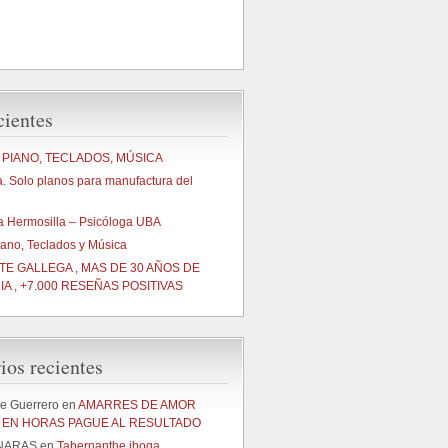
cientes
 PIANO, TECLADOS, MÚSICA
a. Solo planos para manufactura del
na Hermosilla – Psicóloga UBA
iano, Teclados y Música
NTE GALLEGA , MAS DE 30 AÑOS DE
A , +7.000 RESEÑAS POSITIVAS
os recientes
le Guerrero
en
AMARRES DE AMOR
EN HORAS PAGUE AL RESULTADO
NARAS
en
Tabernanthe iboga