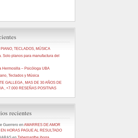
cientes
 PIANO, TECLADOS, MÚSICA
a. Solo planos para manufactura del
na Hermosilla – Psicóloga UBA
iano, Teclados y Música
NTE GALLEGA , MAS DE 30 AÑOS DE
A , +7.000 RESEÑAS POSITIVAS
os recientes
le Guerrero
en
AMARRES DE AMOR
EN HORAS PAGUE AL RESULTADO
NARAS
en
Tabernanthe iboga