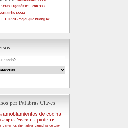
oseras Ergonómicas con base
bernanthe iboga
n
LI CHANG mejor que huang he
4
visos
sos por Palabras Claves
amoblamientos de cocina
es
carpinteros
capital federal
do
er
cartuchos alternativos
cartuchos de toner