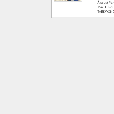
Ávalos) Pa
+54911629
TAEKWONDO