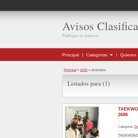
Avisos Clasific
Publique su Anuncio
Principal
Categorias
Quienes
Principal
»
2020
»
diciembre
Listados para (1)
TAEKWON
2686
Categoria:
De
TAEKWONDO 