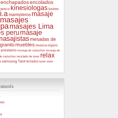
enchapados
encolados
kinesiologas
fransco
lustres
i.a
masaje
marmoleros
masajes
ipa
masajes Lima
s peru
masaje
masajistas
mesadas de
muebles
granito
musica
organo
prestamo
recarga de cartuchos
recarga de
relax
de cartuchos
reciclado de toner
samsung
s
Tarot
teclados
toner
toner
interés
s
sas
as