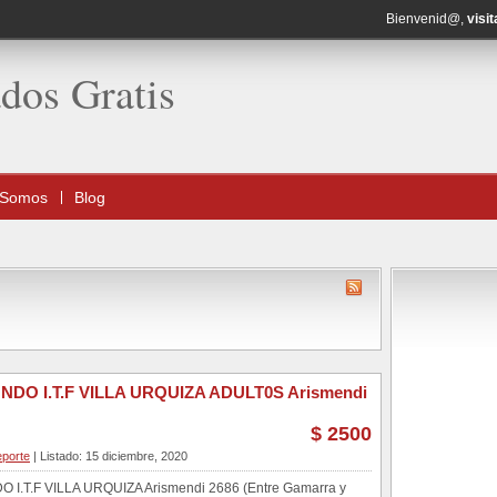
Bienvenid@,
visit
ados Gratis
 Somos
Blog
DO I.T.F VILLA URQUIZA ADULT0S Arismendi
$ 2500
porte
| Listado: 15 diciembre, 2020
I.T.F VILLA URQUIZA Arismendi 2686 (Entre Gamarra y