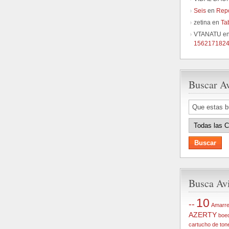
Seis
en
Rep
zetina
en
Ta
VTANATU
e
156217182
Buscar A
Busca Avi
10
--
Amarr
AZERTY
boe
cartucho de ton