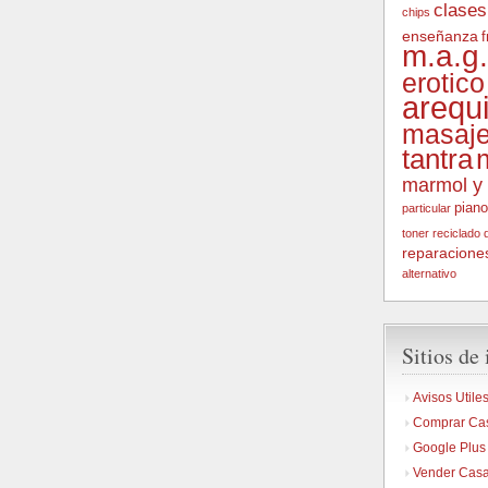
clases
chips
enseñanza
m.a.g.
erotico
arequ
masaje
tantra
marmol y 
piano
particular
toner
reciclado 
reparacione
alternativo
Sitios de 
Avisos Utile
Comprar Ca
Google Plus
Vender Cas