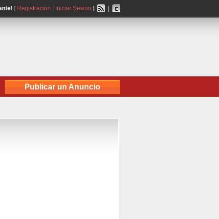
ante!
[
Registracion
|
Iniciar Sesion
]
|
Publicar un Anuncio