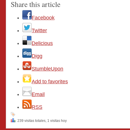
Share this article
Facebook
Twitter
Delicious
Digg
StumbleUpon
Add to favorites
Email
RSS
239 visitas totales, 1 visitas hoy