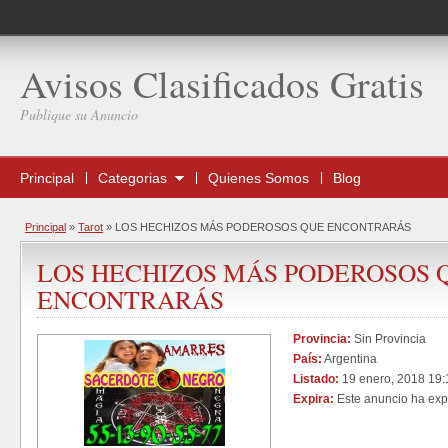
Avisos Clasificados Gratis
Publique su Anuncio
Principal
Categorias
Quienes Somos
Blog
Principal
»
Tarot
»
LOS HECHIZOS MÁS PODEROSOS QUE ENCONTRARÁS
LOS HECHIZOS MÁS PODEROSOS 
ENCONTRARÁS
Provincia:
Sin Provincia
País:
Argentina
Listado:
19 enero, 2018 19:
Expira:
Este anuncio ha exp