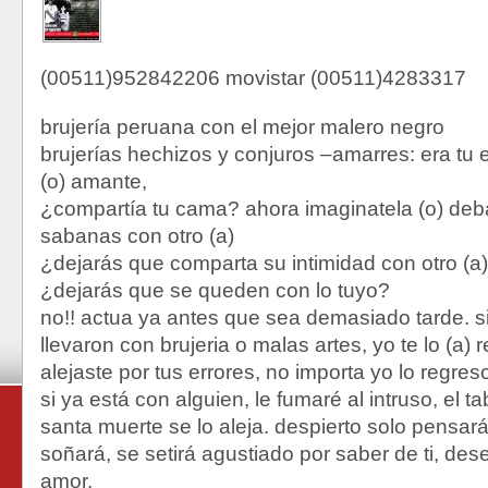
(00511)952842206 movistar (00511)4283317
brujería peruana con el mejor malero negro
brujerías hechizos y conjuros –amarres: era tu 
(o) amante,
¿compartía tu cama? ahora imaginatela (o) deba
sabanas con otro (a)
¿dejarás que comparta su intimidad con otro (a
¿dejarás que se queden con lo tuyo?
no!! actua ya antes que sea demasiado tarde. si 
llevaron con brujeria o malas artes, yo te lo (a) r
alejaste por tus errores, no importa yo lo regreso
si ya está con alguien, le fumaré al intruso, el 
santa muerte se lo aleja. despierto solo pensará
soñará, se setirá agustiado por saber de ti, des
amor.