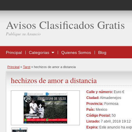
Avisos Clasificados Gratis
Publique su Anuncio
Principal
Categorias
Quienes Somos
Blog
Principal
»
Tarot
»
hechizos de amor a distancia
hechizos de amor a distancia
Calle y número:
Euro €
Ciudad:
Almadenejos
Provincia:
Formosa
País:
Mexico
Código Postal:
50
Listado:
7 abril, 2018 19:12
Expira:
Este anuncio ha exp