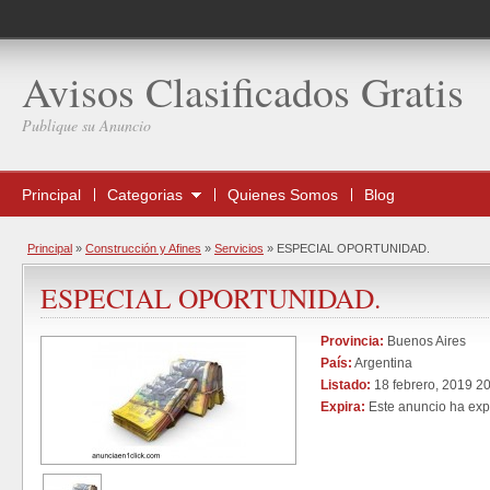
Avisos Clasificados Gratis
Publique su Anuncio
Principal
Categorias
Quienes Somos
Blog
Principal
»
Construcción y Afines
»
Servicios
»
ESPECIAL OPORTUNIDAD.
ESPECIAL OPORTUNIDAD.
Provincia:
Buenos Aires
País:
Argentina
Listado:
18 febrero, 2019 2
Expira:
Este anuncio ha exp