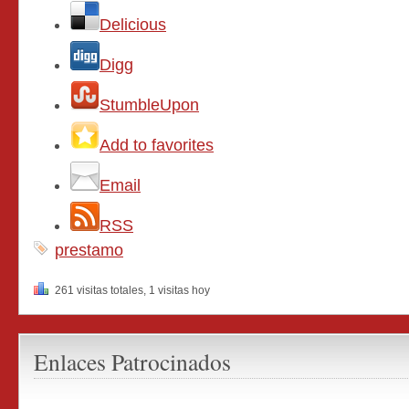
Delicious
Digg
StumbleUpon
Add to favorites
Email
RSS
prestamo
261 visitas totales, 1 visitas hoy
Enlaces Patrocinados