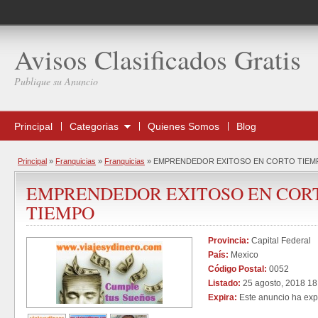
Avisos Clasificados Gratis
Publique su Anuncio
Principal
Categorias
Quienes Somos
Blog
Principal
»
Franquicias
»
Franquicias
»
EMPRENDEDOR EXITOSO EN CORTO TIEM
EMPRENDEDOR EXITOSO EN COR
TIEMPO
Provincia:
Capital Federal
País:
Mexico
Código Postal:
0052
Listado:
25 agosto, 2018 18
Expira:
Este anuncio ha exp