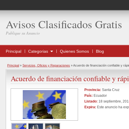
Avisos Clasificados Gratis
Publique su Anuncio
Principal
Categorias
Quienes Somos
Blog
Principal
»
Servicios, Oficios y Reparaciones
»
Acuerdo de financiación confiable y ráp
Acuerdo de financiación confiable y ráp
Provincia:
Santa Cruz
País:
Ecuador
Listado:
18 septiembre, 201
Expira:
Este anuncio ha exp